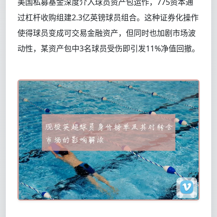
美国私募基金深度介入球员资产包运作，775资本通
过杠杆收购组建2.3亿英镑球员组合。这种证券化操作
使得球员变成可交易金融资产，但同时也加剧市场波
动性，某资产包中3名球员受伤即引发11%净值回撤。