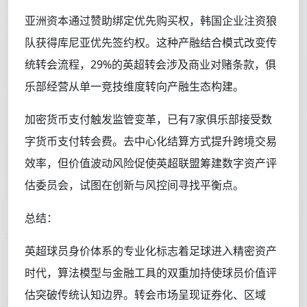
亚洲资本通过赞助绑定优先购买权，韩国企业注资狼
队获得库尼亚优先签约权。这种产融结合模式改变传
统转会流程，29%的英超转会涉及商业对赌条款，俱
乐部经营从单一竞技维度转向产融生态构建。
加密货币支付触发监管变革，已有7家俱乐部接受数
字货币支付转会费。去中心化结算方式提升跨境交易
效率，但价值波动风险促使英超联盟筹建数字资产评
估委员会，试图在创新与风控间寻找平衡点。
总结：
英超球员身价体系的专业化标志着足球进入精密资产
时代，算法模型与金融工具的双重加持使球员价值评
估突破传统认知边界。转会市场呈现证券化、区域