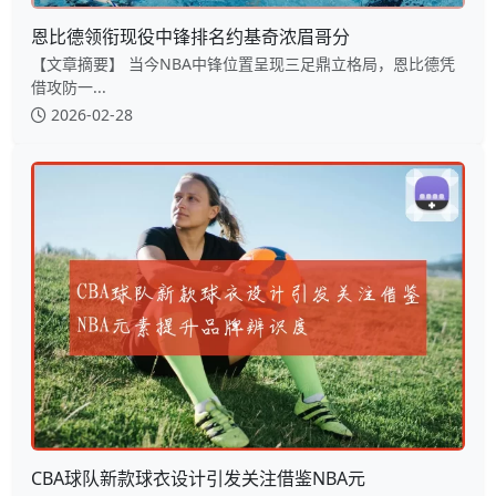
恩比德领衔现役中锋排名约基奇浓眉哥分
【文章摘要】 当今NBA中锋位置呈现三足鼎立格局，恩比德凭
借攻防一...
2026-02-28
CBA球队新款球衣设计引发关注借鉴NBA元