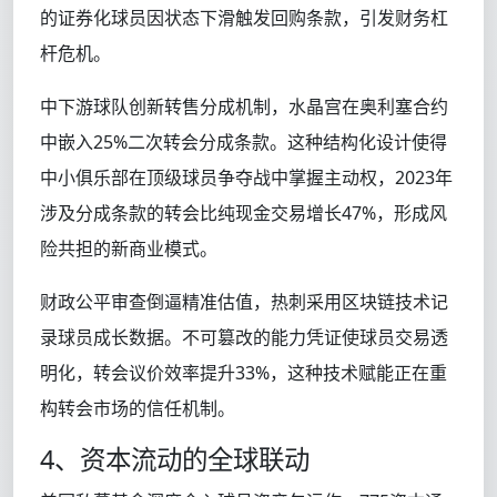
的证券化球员因状态下滑触发回购条款，引发财务杠
杆危机。
中下游球队创新转售分成机制，水晶宫在奥利塞合约
中嵌入25%二次转会分成条款。这种结构化设计使得
中小俱乐部在顶级球员争夺战中掌握主动权，2023年
涉及分成条款的转会比纯现金交易增长47%，形成风
险共担的新商业模式。
财政公平审查倒逼精准估值，热刺采用区块链技术记
录球员成长数据。不可篡改的能力凭证使球员交易透
明化，转会议价效率提升33%，这种技术赋能正在重
构转会市场的信任机制。
4、资本流动的全球联动