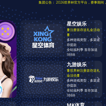
注册入口
事方式
迷量身打造。
AI 分析