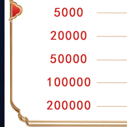
2025年6月12日 · v6.1.2
新增“赛事快报”弹窗提醒。
推荐算法优化，提升相关性。
夜间模式下字体显示修复。
2025年3月8日 · v6.0.0
整体架构升级，引入动态赛事引擎。
视觉焕新，体验更清爽。
2023 年
2023年8月29日 · v5.2.7