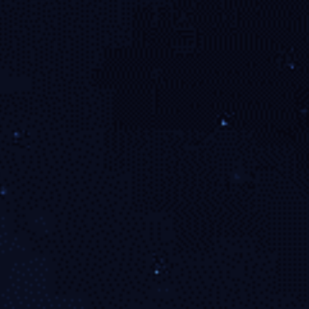
。
扫码获取 App
适配 Android / iOS 系统