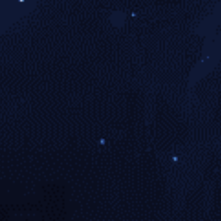
探索深色界
下载官方 A
全新夜间模式适配暗光环境，浏览华体会体育官
直播、比分跟踪与数据分析，满足华体会体育用