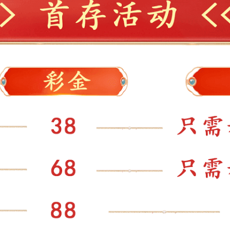
异常监控
实时分析行为模式，提前识别潜在异常与突发风
险。
华体会体育 · 版本更新历史归档
我们记录每次进步，只为更稳定的赛事观看与数据服务。