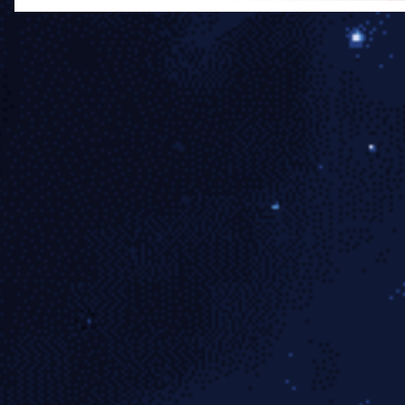
新增热门话题聚合区。
直播性能进一步增强。
2023年1月15日 · v5.1.0
自动深色模式上线。
个性推荐模型优化。
2021 年
2021年7月28日 · v4.7.2
奥运专属页面上线。
赛事通知机制增强。