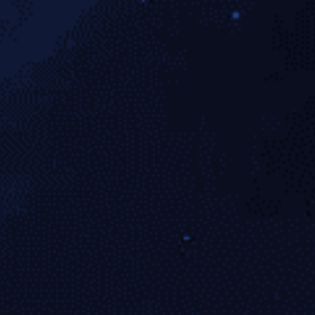
未来我们将继续围绕 华体会体育官网 用户的真实需求，不断提升产品体验
面
pp
网平台内容更舒适。集成赛事
户在不同场景下的观赛需求。