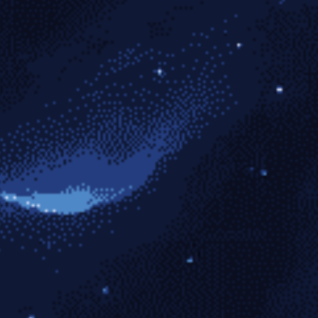
2021年3月10日 · v4.6.1
首页动效优化。
修复偶发闪退问题。
2019 年
2019年11月3日 · v2.3.4
上线赛事回顾模块。
简化登录流程。
2019年6月18日 · v2.2.1
支持欧洲杯赛程展示。
提升老机型兼容性。